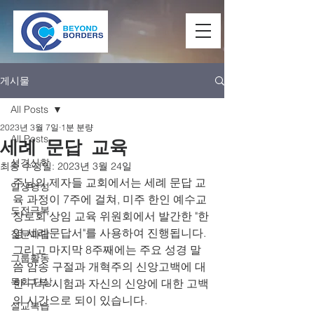
게시물
All Posts
2023년 3월 7일
1분 분량
All Posts
세례 문답 교육
성경신학
최종 수정일:
2023년 3월 24일
주님의 제자들 교회에서는 세례 문답 교
일상영성
육 과정이 7주에 걸쳐, 미주 한인 예수교 
도전극복
장로회 상임 교육 위원회에서 발간한 "한
영 세례문답서"를 사용하여 진행됩니다. 
질문과답
그리고 마지막 8주째에는 주요 성경 말
그룹활동
씀 암송 구절과 개혁주의 신앙고백에 대
목회 단상
한 구두 시험과 자신의 신앙에 대한 고백
의 시간으로 되이 있습니다.
설교복습