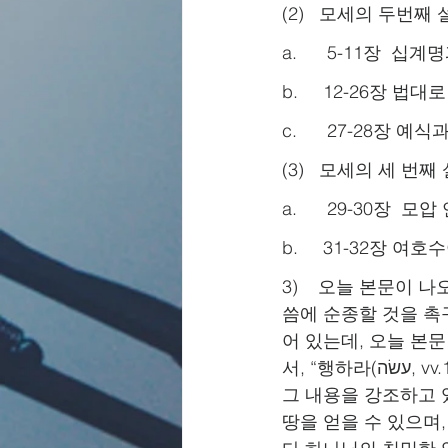
(2)   모세의 두번째
a.      5-11장  십
b.     12-26장 법대
c.      27-28장 예
(3)   모세의 세 번째
a.      29-30장  모
b.     31-32장 여호
3)    오늘 본문
씀에 순종할 것을 촉구
어 있는데, 오늘 본
서, “행하라(עשׂה, vv.1,5,6)”라는 동사가 3번, “지키라(שׁמר, vv.2,6)“라는 동사가 2번 사용되어 
그 내용을 강조하고 
땅을 얻을 수 있으며,