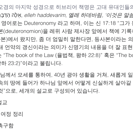
모세 오경의 마지막 성경으로 히브리어 책명은 고대 유대인들
אֵלֶּה הַדְּבָרִים, 
elleh haddevarim, 엘레 하데바림, ‘이것은 
, 영어로는
 Deuteronomy 라고 하며, 이는 신 17:18 “
deuteronomion)을 레위 사람 제사장 앞에서 책에 기록
n (등사본)에서 왔지만, 좀 더 엄밀히 말한다면, 등사본이라는
내 언약의 갱신이라는 의미가 신명기의 내용을 더 잘 표현
 book of the Law (율법책, 왕하 22:8)” 혹은 “The book
 왕하 23:2)”이라고 불립니다.
 “하나님께서 모세를 통하여, 40년 광야 생활을 거쳐, 새롭게
속의 땅에 들어가 하나님 앞에서 어떻게 신실하게 살아갈
것”으로, 세개의 설교로 구성되어 있습니다.
 설교
그간의 여정 정리
을 촉구함