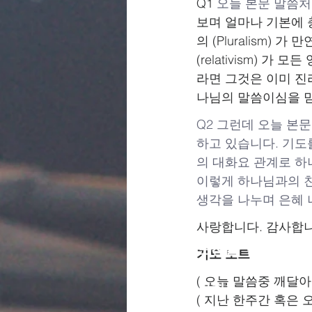
Q1 
오늘 본문 말씀처럼
보며 얼마나 기본에 
의 (Pluralism) 
(relativism) 
라면 그것은 이미 진
나님의 말씀이심을 믿
Q2 그런데 오늘 본
하고 있습니다. 기도
의 대화요 관계로 하
이렇게 하나님과의 친
생각을 나누며 은혜 
사랑합니다. 감사합니
모든 도전을 넘어
기도 노트
함께 걸어가는
( 오늘 말씀중 깨달아
​한울 교회
( 지난 한주간 혹은 