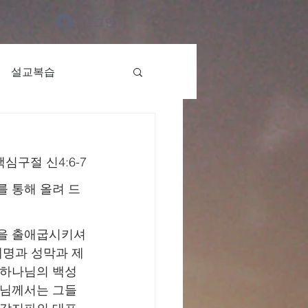
로그인
설교복습
, 핵심구절 신4:6-7
를 통해 올려 드
들을 출애굽시키셔
계명과 성막과 제
 하나님의 백성
나님께서는 그들