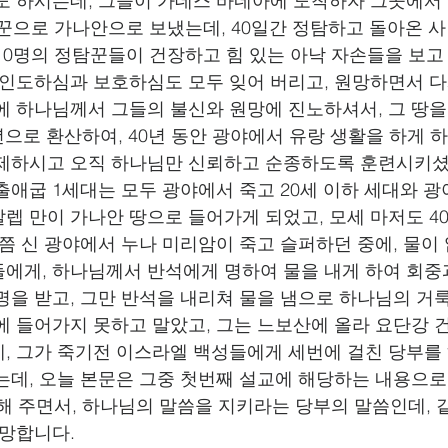
도 하시는데, 그들이 가데스 바네아에 도착하자 그곳에서
탐꾼으로 가나안으로 보냈는데, 40일간 정탐하고 돌아온 
10명의 정탐꾼들이 건장하고 힘 있는 아낙 자손들을 보고
 인도하심과 보호하심도 모두 잊어 버리고, 원망하면서 
에 하나님께서 그들의 불신와 원망에 진노하셔서, 그 땅을
년으로 환산하여, 40년 동안 광야에서 유랑 생활을 하게 
제하시고 오직 하나님만 신뢰하고 순종하도록 훈련시키셨
출애굽 1세대는 모두 광야에서 죽고 20세 이하 세대와 광
렙 만이 가나안 땅으로 들어가게 되었고, 모세 마저도 40
 쯤 신 광야에서 누나 미리암이 죽고 슬퍼하던 중에, 물이
에게, 하나님께서 반석에게 명하여 물을 내게 하여 회중
명을 받고, 그만 반석을 내리쳐 물을 냄으로 하나님의 거
에 들어가지 못하고 말았고, 그는 느보산에 올라 요단강 
, 그가 죽기전 이스라엘 백성들에게 세번에 걸친 당부를
는데, 오늘 본문은 그중 첫번째 설교에 해당하는 내용으로
d 해 주면서, 하나님의 말씀을 지키라는 당부의 말씀인데,
소망합니다.