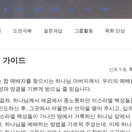
홈
예배
돌봄
성장
소개
기부
이벤트
성
도전극복
질문과답
그룹활동
목회 단상
 가이드
신
4:1-8
 참 예배자를 찾으시는 하나님 아버지께서, 우리의 예배
양과 영광을 기쁘게 받으실 줄 믿습니다.
 걸쳐, 하나님께서 애굽에서 종노릇하던 이스라엘 백성
인도하신 후, 그곳에서 머물면서 언약을 맺어 주시고, 십
이스라엘 백성들이 가나안 땅에서 거룩하신 하나님 앞에서
, 하나님을 예배하는 방법을 가르쳐 주셨는데, 이제 하