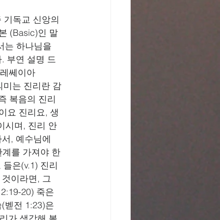
 즉 기독교 신앙의 
(Basic)인 말
고서는 하나님을 
. 부연 설명 드
알레쎄이아 
 그 의미는 진리란 감
 즉 복음의 진리
이요 진리요, 생
이시며, 진리 안
서, 예수님에 
관계를 가져야 한
들은(v.1) 진리
는 것이라면, 그 
9-20) 죽은 
전 1:23)은 
리가 생각해 볼 