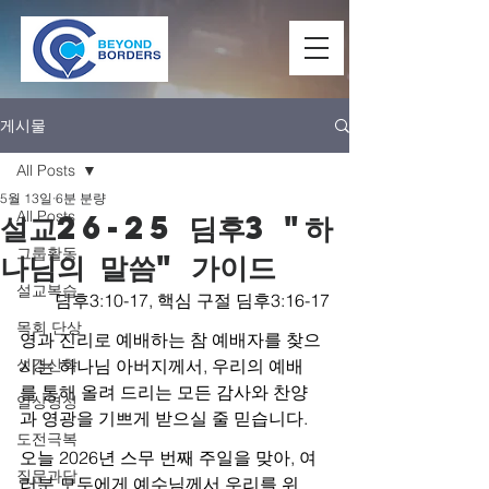
게시물
All Posts
5월 13일
6분 분량
All Posts
설교26-25 딤후3 "하
그룹활동
나님의 말씀" 가이드
설교복습
딤후3:10-17, 핵심 구절 딤후3:16-17
목회 단상
영과 진리로 예배하는 참 예배자를 찾으
성경신학
시는 하나님 아버지께서, 우리의 예배
를 통해 올려 드리는 모든 감사와 찬양
일상영성
과 영광을 기쁘게 받으실 줄 믿습니다.
도전극복
오늘 2026년 스무 번째 주일을 맞아, 여
질문과답
러분 모두에게 예수님께서 우리를 위