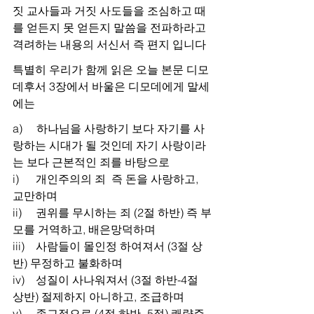
짓 교사들과 거짓 사도들을 조심하고 때
를 얻든지 못 얻든지 말씀을 전파하라고 
격려하는 내용의 서신서 즉 편지 입니다
특별히 우리가 함께 읽은 오늘 본문 디모
데후서 3장에서 바울은 디모데에게 말세
에는
a)     하나님을 사랑하기 보다 자기를 사
랑하는 시대가 될 것인데 자기 사랑이라
는 보다 근본적인 죄를 바탕으로
i)      개인주의의 죄  즉 돈을 사랑하고, 
교만하며
ii)     권위를 무시하는 죄 (2절 하반) 즉 부
모를 거역하고, 배은망덕하며
iii)    사람들이 몰인정 하여져서 (3절 상
반) 무정하고 불화하며
iv)    성질이 사나워져서 (3절 하반-4절 
상반) 절제하지 아니하고, 조급하며
v)     종교적으로 (4절 하반- 5절) 쾌략주