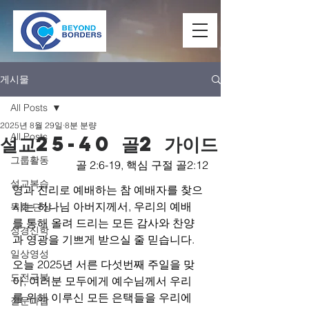
게시물
All Posts
2025년 8월 29일
8분 분량
All Posts
설교25-40 골2 가이드
그룹활동
골 2:6-19, 핵심 구절 골2:12
설교복습
영과 진리로 예배하는 참 예배자를 찾으
시는 하나님 아버지께서, 우리의 예배
목회 단상
를 통해 올려 드리는 모든 감사와 찬양
성경신학
과 영광을 기쁘게 받으실 줄 믿습니다.
일상영성
오늘 2025년 서른 다섯번째 주일을 맞
도전극복
아, 여러분 모두에게 예수님께서 우리
를 위해 이루신 모든 은택들을 우리에
질문과답