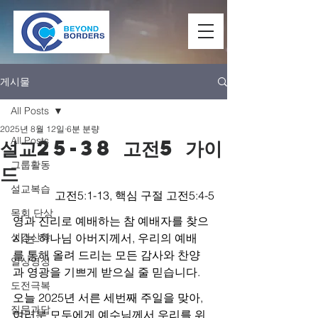
게시물
All Posts
2025년 8월 12일
6분 분량
All Posts
설교25-38 고전5 가이
그룹활동
드
설교복습
고전5:1-13, 핵심 구절 고전5:4-5
목회 단상
영과 진리로 예배하는 참 예배자를 찾으
성경신학
시는 하나님 아버지께서, 우리의 예배
를 통해 올려 드리는 모든 감사와 찬양
일상영성
과 영광을 기쁘게 받으실 줄 믿습니다.
도전극복
오늘 2025년 서른 세번째 주일을 맞아, 
질문과답
여러분 모두에게 예수님께서 우리를 위