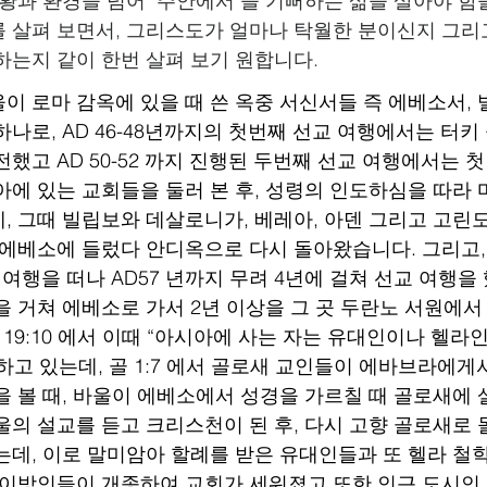
상황과 환경을 넘어  주안에서 늘 기뻐하는 삶을 살아야 함
 살펴 보면서, 그리스도가 얼마나 탁월한 분이신지 그리
하는지 같이 한번 살펴 보기 원합니다.
 바울이 로마 감옥에 있을 때 쓴 옥중 서신서들 즉 에베소서,
나로, AD 46-48년까지의 첫번째 선교 여행에서는 터키
했고 AD 50-52 까지 진행된 두번째 선교 여행에서는 
아에 있는 교회들을 둘러 본 후, 성령의 인도하심을 따라
, 그때 빌립보와 데살로니가, 베레아, 아덴 그리고 고린
 에베소에 들렀다 안디옥으로 다시 돌아왔습니다. 그리고,
 여행을 떠나 AD57 년까지 무려 4년에 걸쳐 선교 여행을 
을 거쳐 에베소로 가서 2년 이상을 그 곳 두란노 서원에서
 19:10 에서 이때 “아시아에 사는 자는 유대인이나 헬라
하고 있는데, 골 1:7 에서 골로새 교인들이 에바브라에게
을 볼 때, 바울이 에베소에서 성경을 가르칠 때 골로새에
울의 설교를 듣고 크리스천이 된 후, 다시 고향 골로새로
는데, 이로 말미암아 할례를 받은 유대인들과 또 헬라 철
 이방인들이 개종하여 교회가 세워졌고 또한 인근 도시