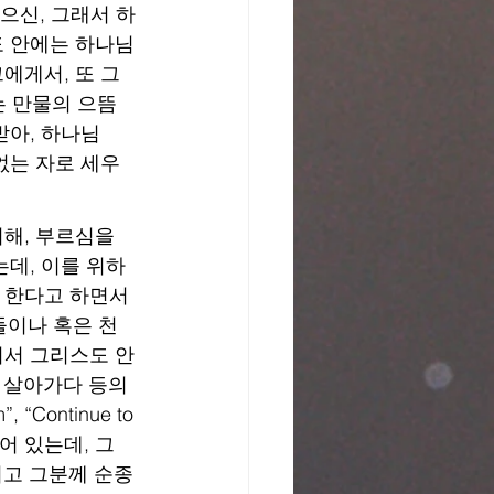
나으신, 그래서 하
도 안에는 하나님
에게서, 또 그
는 만물의 으뜸
받아, 하나님
없는 자로 세우
위해, 부르심을 
는데, 이를 위하
 한다고 하면서 
들이나 혹은 천
기서 그리스도 안
다, 살아가다 등의 
Continue to 
어 있는데, 그 
시고 그분께 순종