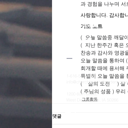
과 경험을 나누며 서
사랑합니다. 감사합니
모든 도전을 넘어
기도 노트
함께 걸어가는
(  오늘 말씀중 깨달
​한울 교회
(  지난 한주간 혹은
찬송과 감사와 영광을
오늘 말씀을 통하여 (  
회개할 때에 용서해 주
특별히 오늘 말씀을 통
1-616-570-9689
info@churchbeyondborders.com
(    삶의 도전    
( 주님의 성품 ) 우
1200 60th Street,
그룹활동
West Des Moines, IA 50266
댓글