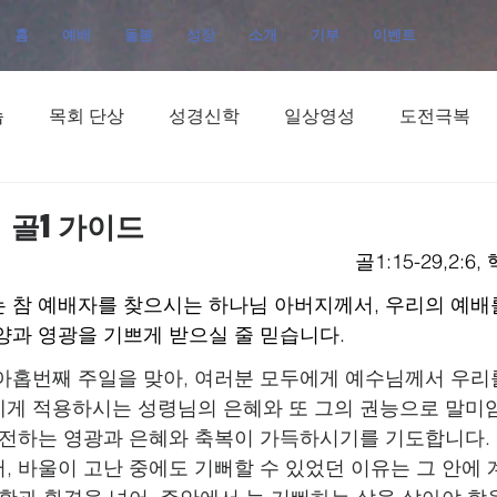
홈
예배
돌봄
성장
소개
기부
이벤트
습
목회 단상
성경신학
일상영성
도전극복
 골1가이드
골1:15-29,2:6
 참 예배자를 찾으시는 하나님 아버지께서, 우리의 예배
양과 영광을 기쁘게 받으실 줄 믿습니다.
아홉번째 주일을 맞아, 여러분 모두에게 예수님께서 우리
게 적용하시는 성령님의 은혜와 또 그의 권능으로 말미
 전하는 영광과 은혜와 축복이 가득하시기를 기도합니다.
, 바울이 고난 중에도 기뻐할 수 있었던 이유는 그 안에 