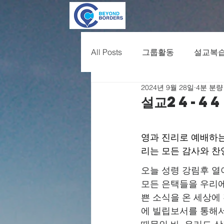
All Posts
그룹활동
설교복
2024년 9월 28일
4분 분량
설교24-44
영과 진리로 예배하는
리는 모든 감사와 찬
오늘 성령 강림후 열
모든 은택들을 우리에
쁜 소식을 온 세상에
에 빌립보서를 통해서