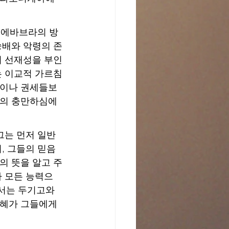
때 에바브라의 방
숭배와 악령의 존
의 선재성을 부인
는 이교적 가르침
물이나 권세들보
그의 충만하심에 
 그는 먼저 일반
, 그들의 믿음
의 뜻을 알고 주
나 모든 능력으
서는 두기고와 
은혜가 그들에게 