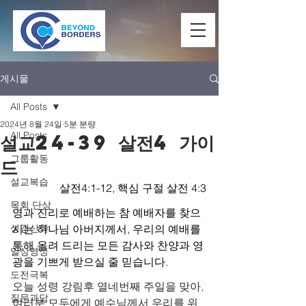
게시물
All Posts
2024년 8월 24일
5분 분량
All Posts
설교24-39 살전4 가이
그룹활동
드
설교복습
살전4:1-12, 핵심 구절 살전 4:3
목회 단상
영과 진리로 예배하는 참 예배자를 찾으
성경신학
시는 하나님 아버지께서, 우리의 예배를 
통해 올려 드리는 모든 감사와 찬양과 영
일상영성
광을 기쁘게 받으실 줄 믿습니다.
도전극복
오늘 성령 강림후 열네번째 주일을 맞아, 
질문과답
여러분 모두에게 예수님께서 우리를 위