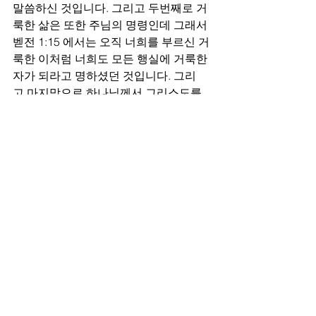
말씀하신 것입니다. 그리고 두번째로 거
룩한 삶은 또한 주님의 명령인데 그래서 
벧전 1:15 에서는 오직 너희를 부르신 거
룩한 이처럼 너희도 모든 행실에 거룩한 
자가 되라고 명하셨던 것입니다. 그리
고 마지막으로 하나님께서 그리스도를 
통하여 우리에게 주신 성령은 거룩하게 
하시는 영이라고 말씀하고 있는데, 그래
서 살후 2:13 에서는 “주께서 사랑하시
는 형제들아 우리가 항상 너희에 관하여 
마땅히 하나님께 감사할 것은 하나님이 
처음부터 너희를 택하사 성령의 거룩하
게 하심과 진리를 믿음으로 구원을 받게 
하심이”라고 말씀하셨던 것인 바, 기도하
옵기는 우리들 모두가 내적으로 정결함
을 추구할 뿐 만 아니라 우리의 형제 사랑
이 다른 사람들을 이롭게 하고 있으며 우
리는 또한 화평한 삶을 살고 있는지 돌아
보고 그러한 사랑과 화평의 삶의 열매를 