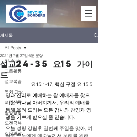
게시물
All Posts
2024년 7월 27일
5분 분량
All Posts
설교24-35 요15 가이
그룹활동
드
설교복습
요15:1-17, 핵심 구절 요 15:5
목회 단상
영과 진리로 예배하는 참 예배자를 찾으
성경신학
시는 하나님 아버지께서, 우리의 예배를 
통해 올려 드리는 모든 감사와 찬양과 영
일상영성
광을 기쁘게 받으실 줄 믿습니다.
도전극복
오늘 성령 강림후 열번째 주일을 맞아, 여
질문과답
러분 모두에게 예수님께서 우리를 위해 