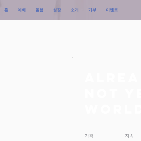
홈
예배
돌봄
성장
소개
기부
이벤트
Alrea
Not Y
worl
가격
지속