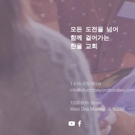
모든 도전을 넘어
함께 걸어가는
​한울 교회
1-616-570-9689
info@churchbeyondborders.com
1200 60th Street,
West Des Moines, IA 50266